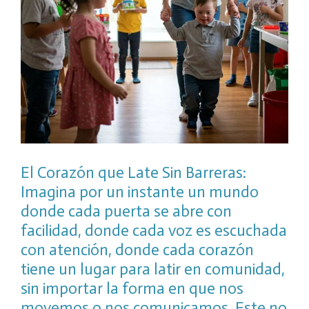
El Corazón que Late Sin Barreras:
Imagina por un instante un mundo
donde cada puerta se abre con
facilidad, donde cada voz es escuchada
con atención, donde cada corazón
tiene un lugar para latir en comunidad,
sin importar la forma en que nos
movemos o nos comunicamos. Este no