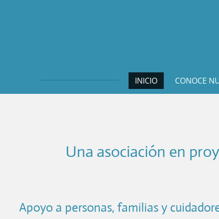
Ir
al
contenido
principal
INICIO
CONOCE NU
Una asociación en proy
Apoyo a personas, familias y cuidadore